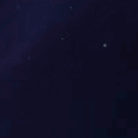
产品中心
PRODUCT