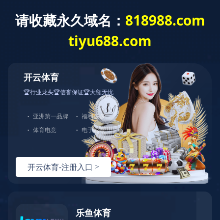
华体会体育
华体会体育-华体会体育·(中国)官方网站 欢迎您！客服热线：
中文站
|
0576-82728666-0