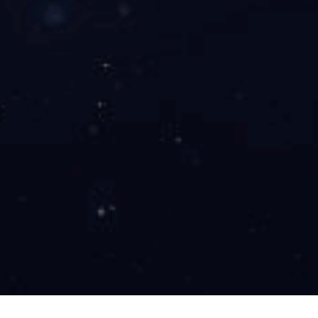
新产品推荐 / New Product
CD-W002
CD-W001