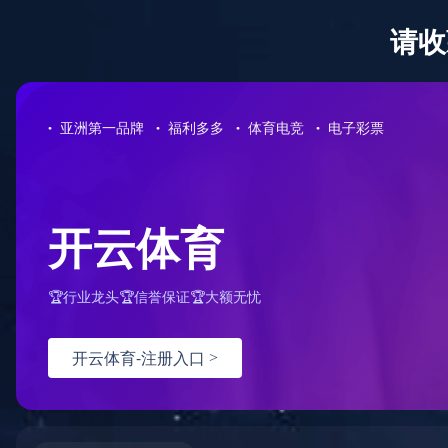
华体会体育
华体会体育-华体会体育·(中国)官方网站 欢迎您！客服热线：0576