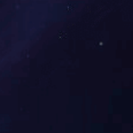
产品中心
PRODUCT