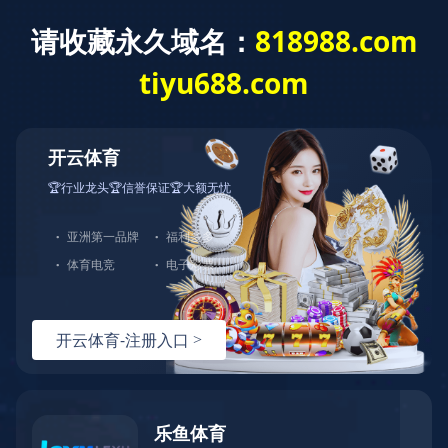
华体会体育
华体会体育-华体会体育·(中国)官方网站 欢迎您！客服热线：
中文站
|
0576-82728666-0