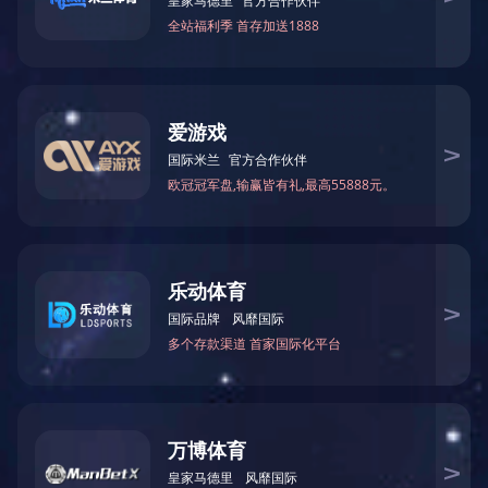
ABOUT
华体会体育-华体会体育·(中国)官方网站 ，是一家集体育用品
设计、研发、生产、销售与服务于一体的新三板挂牌公司（股票简
称“康莱股份”，代码为830877）。
康莱股份围绕全民健身健康产业链，秉承“专注家庭体育，成
就世界健康”的经营宗旨，专注家用体育运动用品、智能运动器械
研发、制造、销售与服务，打造具有国际影响力的体育行业领先品
牌，致力于成为全球领先的体育运动用品供应商（品牌商）。以
“运动神”、“IUNNDS”等体育用品品牌营销及服务为主线，通过“互
联网+”，实行“境外+境内，线上+线下”全渠道运营。
公司主要产品包括篮球架、乒乓球桌、力量器械等，全球销
量均位居前列。
线下渠道，我们的客户涵盖众多全球体育用品知名
品牌商及世界500强企业。
线上渠道，Amazon
、Walmart等
平台相
关类目Top50中,我们的产品长期占比50%左右。凭借产品研发生产
及业务管理等方面的创新优势，公司已经进入了美国Academy、德
国Aldi和Lidl、澳大利亚K-mart、加拿大Canadian Tir···
了解更多>>